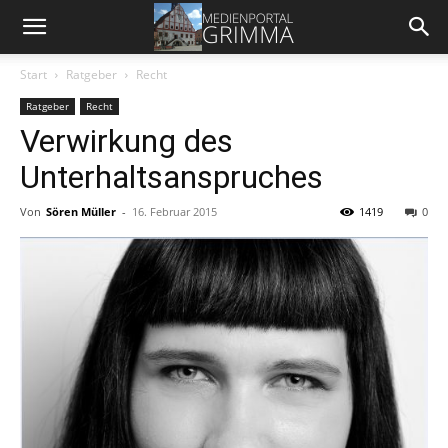
Start
Ratgeber
Recht
Ratgeber
Recht
Verwirkung des
Unterhaltsanspruches
Von
Sören Müller
-
16. Februar 2015
1419
0