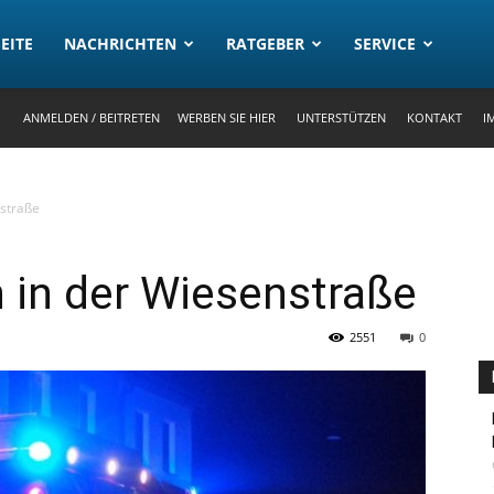
rtal
EITE
NACHRICHTEN
RATGEBER
SERVICE
ANMELDEN / BEITRETEN
WERBEN SIE HIER
UNTERSTÜTZEN
KONTAKT
I
straße
 in der Wiesenstraße
2551
0