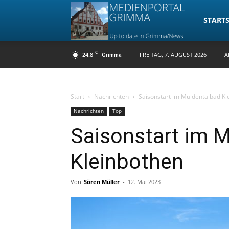
Medienpo
STARTS
C
24.8
FREITAG, 7. AUGUST 2026
A
Grimma
Grimma
Start
Nachrichten
Saisonstart im Muldentalbad Kl
Nachrichten
Top
Saisonstart im 
Kleinbothen
Von
Sören Müller
-
12. Mai 2023