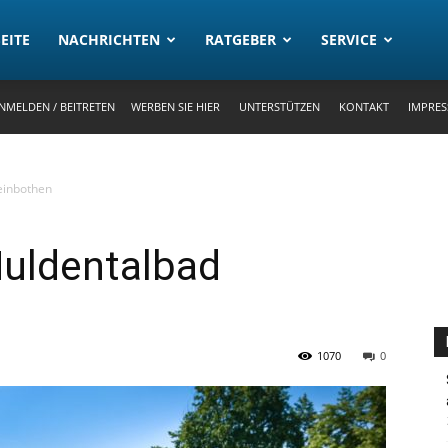
rtal
EITE
NACHRICHTEN
RATGEBER
SERVICE
NMELDEN / BEITRETEN
WERBEN SIE HIER
UNTERSTÜTZEN
KONTAKT
IMPRE
einbothen
Muldentalbad
1070
0