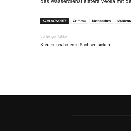
des Wasserdienstleisters Veolia mit d
SCHLAGWORTE
Grimma
Kleinbothen
Muldent
Vorheriger Artikel
Steuereinnahmen in Sachsen sinken