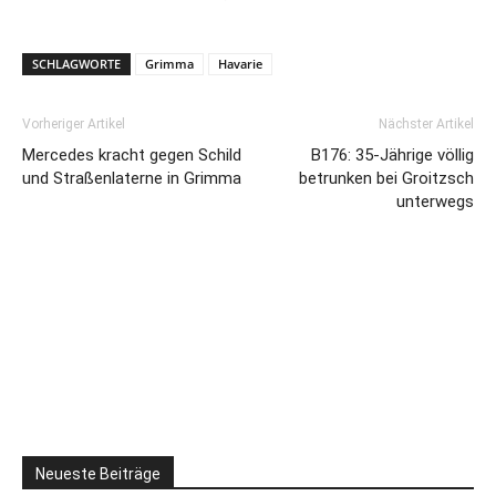
SCHLAGWORTE
Grimma
Havarie
Vorheriger Artikel
Nächster Artikel
Mercedes kracht gegen Schild
B176: 35-Jährige völlig
und Straßenlaterne in Grimma
betrunken bei Groitzsch
unterwegs
Neueste Beiträge