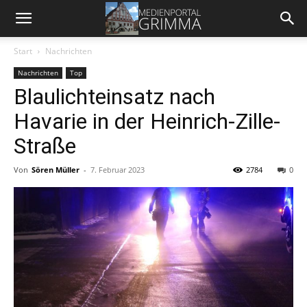
Start
Nachrichten
Nachrichten
Top
Blaulichteinsatz nach
Havarie in der Heinrich-Zille-
Straße
Von
Sören Müller
-
7. Februar 2023
2784
0