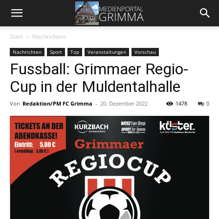
Start
Nachrichten
Nachrichten
Sport
Top
Veranstaltungen
Vorschau
Fussball: Grimmaer Regio-
Cup in der Muldentalhalle
Von
Redaktion/PM FC Grimma
-
20. Dezember 2022
1478
0