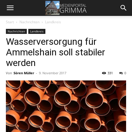
Start
Nachrichten
Landkreis
Nachrichten
Landkreis
Wasserversorgung für
Ammelshain soll stabiler
werden
Von
Sören Müller
-
9. November 2017
331
0