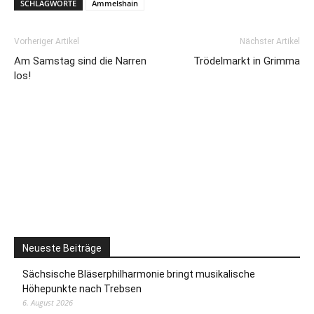
SCHLAGWORTE
Ammelshain
Vorheriger Artikel
Nächster Artikel
Am Samstag sind die Narren
Trödelmarkt in Grimma
los!
Neueste Beiträge
Sächsische Bläserphilharmonie bringt musikalische
Höhepunkte nach Trebsen
6. August 2026