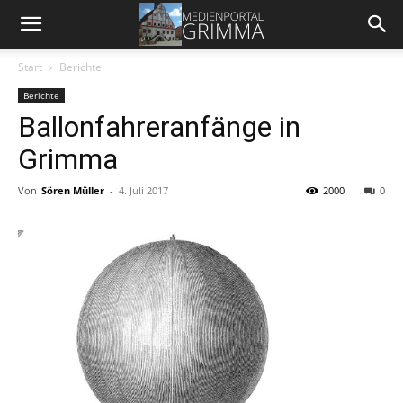
Start
Berichte
Berichte
Ballonfahreranfänge in
Grimma
Von
Sören Müller
-
4. Juli 2017
2000
0