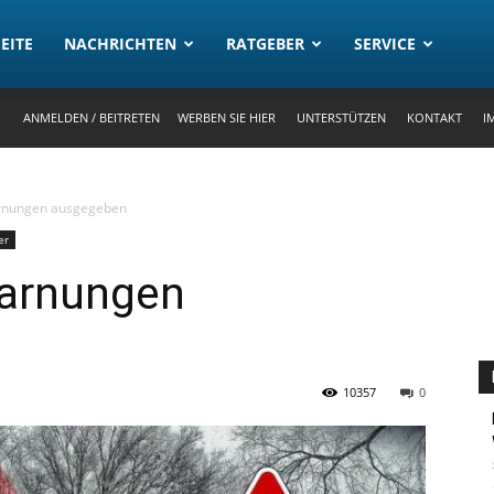
rtal
EITE
NACHRICHTEN
RATGEBER
SERVICE
ANMELDEN / BEITRETEN
WERBEN SIE HIER
UNTERSTÜTZEN
KONTAKT
I
rnungen ausgegeben
er
warnungen
10357
0