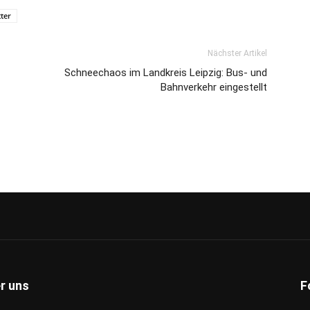
ter
Nächster Artikel
Schneechaos im Landkreis Leipzig: Bus- und
Bahnverkehr eingestellt
r uns
F