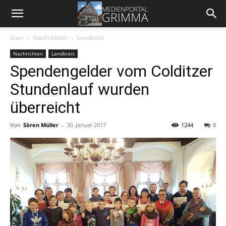
Start
Nachrichten
Landkreis
Nachrichten
Landkreis
Spendengelder vom Colditzer
Stundenlauf wurden
überreicht
Von
Sören Müller
-
30. Januar 2017
1244
0