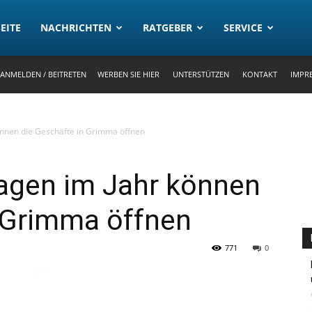
rtal
EITE
NACHRICHTEN
RATGEBER
SERVICE
ANMELDEN / BEITRETEN
WERBEN SIE HIER
UNTERSTÜTZEN
KONTAKT
IMPR
önnen die Geschäfte in Grimma öffnen
agen im Jahr können
n Grimma öffnen
771
0