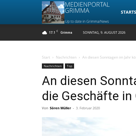
Medienpo
STARTS
C
17.1
SONNTAG, 9. AUGUST 2026
Grimma
Grimma
Start
Nachrichten
An diesen Sonntagen im Jahr k
Nachrichten
Top
An diesen Sonnt
die Geschäfte i
Von
Sören Müller
-
3. Februar 2020