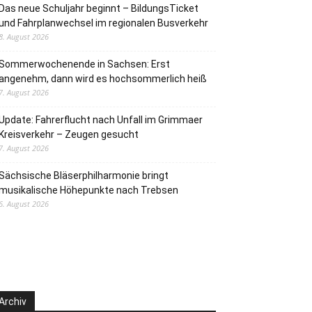
Das neue Schuljahr beginnt – BildungsTicket
und Fahrplanwechsel im regionalen Busverkehr
8. August 2026
Sommerwochenende in Sachsen: Erst
angenehm, dann wird es hochsommerlich heiß
7. August 2026
Update: Fahrerflucht nach Unfall im Grimmaer
Kreisverkehr – Zeugen gesucht
7. August 2026
Sächsische Bläserphilharmonie bringt
musikalische Höhepunkte nach Trebsen
6. August 2026
Archiv