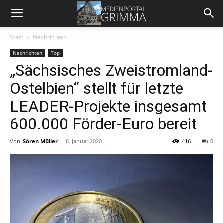
Start
Nachrichten
Nachrichten
Top
„Sächsisches Zweistromland-
Ostelbien“ stellt für letzte
LEADER-Projekte insgesamt
600.000 Förder-Euro bereit
Von
Sören Müller
-
8. Januar 2020
416
0