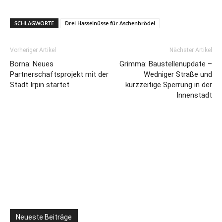
SCHLAGWORTE
Drei Hasselnüsse für Aschenbrödel
Vorheriger Artikel
Nächster Artikel
Borna: Neues
Grimma: Baustellenupdate –
Partnerschaftsprojekt mit der
Wedniger Straße und
Stadt Irpin startet
kurzzeitige Sperrung in der
Innenstadt
Neueste Beiträge