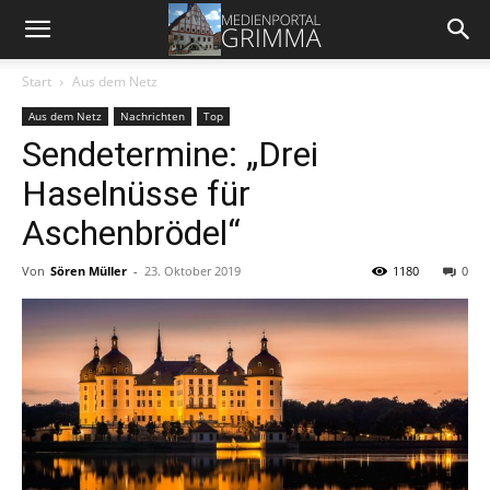
Start
Aus dem Netz
Aus dem Netz
Nachrichten
Top
Sendetermine: „Drei
Haselnüsse für
Aschenbrödel“
Von
Sören Müller
-
23. Oktober 2019
1180
0