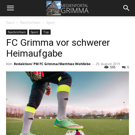
Start
Nachrichten
Sport
Nachrichten
Sport
Top
FC Grimma vor schwerer
Heimaufgabe
Von
Redaktion/ PM FC Grimma/Matthias Wohllebe
-
29. August 2019
595
0