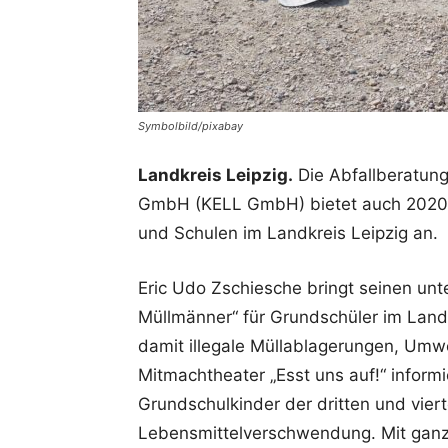
Symbolbild/pixabay
Landkreis Leipzig.
Die Abfallberatun
GmbH (KELL GmbH) bietet auch 2020 k
und Schulen im Landkreis Leipzig an.
Eric Udo Zschiesche bringt seinen unt
Müllmänner“ für Grundschüler im Landk
damit illegale Müllablagerungen, Umw
Mitmachtheater „Esst uns auf!“ informi
Grundschulkinder der dritten und vie
Lebensmittelverschwendung. Mit ganz 