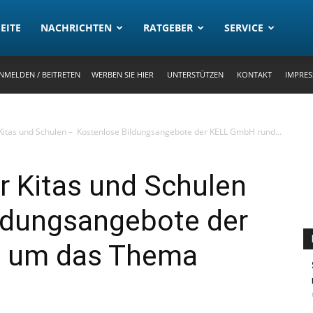
rtal
EITE
NACHRICHTEN
RATGEBER
SERVICE
NMELDEN / BEITRETEN
WERBEN SIE HIER
UNTERSTÜTZEN
KONTAKT
IMPRE
 Kitas und Schulen – Kostenlose Bildungsangebote der KELL GmbH rund...
r Kitas und Schulen
ldungsangebote der
 um das Thema