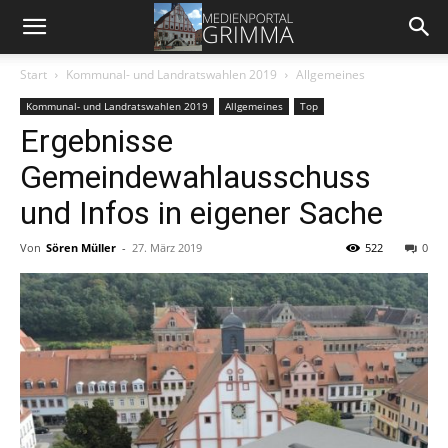
Start
Kommunal- und Landratswahlen 2019
Allgemeines
Kommunal- und Landratswahlen 2019
Allgemeines
Top
Ergebnisse
Gemeindewahlausschuss
und Infos in eigener Sache
Von
Sören Müller
-
27. März 2019
522
0