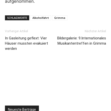
aufgenommen.
SCHLAGWORTE
Alkoholfahrt
Grimma
Vorheriger Artikel
Nächster Artikel
In Gasleitung geflext: Vier
Bildergalerie: 9.Internationales
Häuser mussten evakuiert
Musikantentreffen in Grimma
werden
Neueste Beiträge