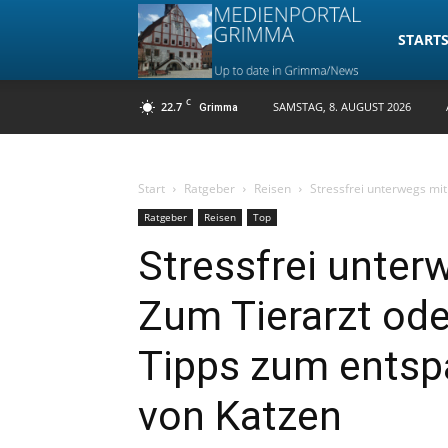
Medienpo
STARTS
C
22.7
SAMSTAG, 8. AUGUST 2026
Grimma
Grimma
Start
Ratgeber
Reisen
Stressfrei unterwegs mit 
Ratgeber
Reisen
Top
Stressfrei unter
Zum Tierarzt ode
Tipps zum entsp
von Katzen