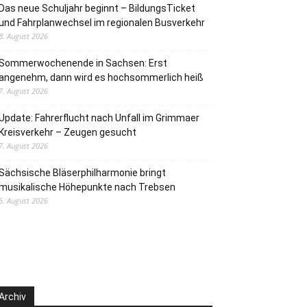
Das neue Schuljahr beginnt – BildungsTicket
und Fahrplanwechsel im regionalen Busverkehr
8. August 2026
Sommerwochenende in Sachsen: Erst
angenehm, dann wird es hochsommerlich heiß
7. August 2026
Update: Fahrerflucht nach Unfall im Grimmaer
Kreisverkehr – Zeugen gesucht
7. August 2026
Sächsische Bläserphilharmonie bringt
musikalische Höhepunkte nach Trebsen
6. August 2026
Archiv