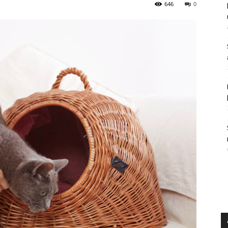
646
0