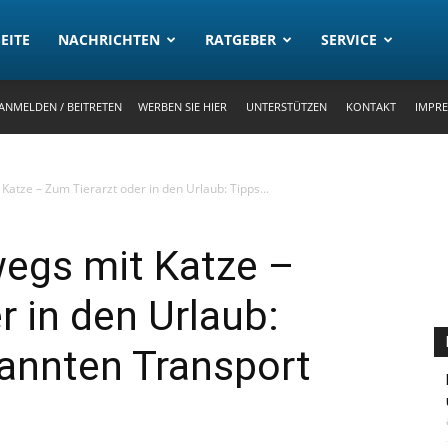
rtal
EITE
NACHRICHTEN
RATGEBER
SERVICE
ANMELDEN / BEITRETEN
WERBEN SIE HIER
UNTERSTÜTZEN
KONTAKT
IMPR
Katze – Zum Tierarzt oder in den Urlaub: Tipps...
wegs mit Katze –
r in den Urlaub:
annten Transport