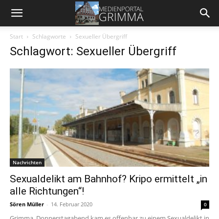
Start
Schlagworte
Sexueller Übergriff
Schlagwort: Sexueller Übergriff
Nachrichten
Sexualdelikt am Bahnhof? Kripo ermittelt „in
alle Richtungen“!
Sören Müller
-
14. Februar 2020
0
Grimma. Donnerstagabend kam es offenbar zu einem Sexualdelikt in