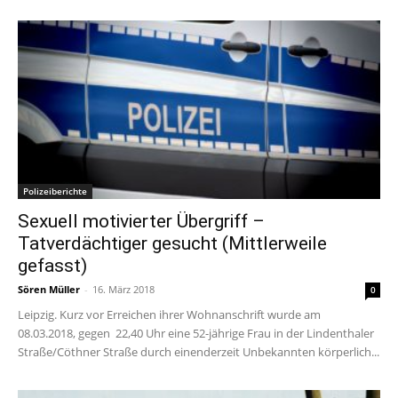
Polizeiberichte
Sexuell motivierter Übergriff –
Tatverdächtiger gesucht (Mittlerweile
gefasst)
Sören Müller
-
16. März 2018
0
Leipzig. Kurz vor Erreichen ihrer Wohnanschrift wurde am
08.03.2018, gegen 22,40 Uhr eine 52-jährige Frau in der Lindenthaler
Straße/Cöthner Straße durch einenderzeit Unbekannten körperlich...