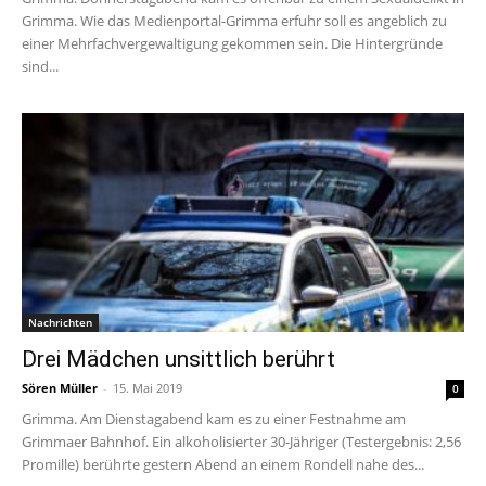
Grimma. Wie das Medienportal-Grimma erfuhr soll es angeblich zu
einer Mehrfachvergewaltigung gekommen sein. Die Hintergründe
sind...
Nachrichten
Drei Mädchen unsittlich berührt
Sören Müller
-
15. Mai 2019
0
Grimma. Am Dienstagabend kam es zu einer Festnahme am
Grimmaer Bahnhof. Ein alkoholisierter 30-Jähriger (Testergebnis: 2,56
Promille) berührte gestern Abend an einem Rondell nahe des...