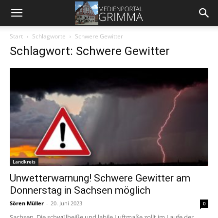
Start
Schlagworte
Schwere Gewitter
Schlagwort: Schwere Gewitter
Landkreis
Unwetterwarnung! Schwere Gewitter am
Donnerstag in Sachsen möglich
Sören Müller
-
20. Juni 2023
0
Sachsen. Die schwülheiße und labile Luftmaße zollt im Laufe der