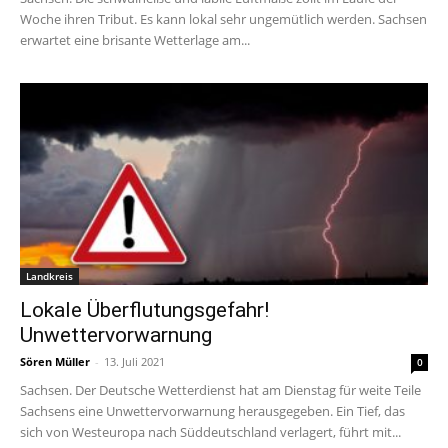
Woche ihren Tribut. Es kann lokal sehr ungemütlich werden. Sachsen
erwartet eine brisante Wetterlage am...
Landkreis
Lokale Überflutungsgefahr!
Unwettervorwarnung
Sören Müller
-
13. Juli 2021
0
Sachsen. Der Deutsche Wetterdienst hat am Dienstag für weite Teile
Sachsens eine Unwettervorwarnung herausgegeben. Ein Tief, das
sich von Westeuropa nach Süddeutschland verlagert, führt mit...