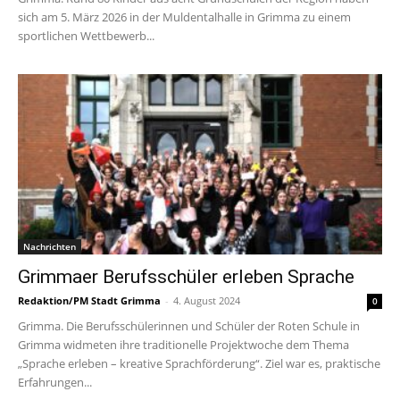
sich am 5. März 2026 in der Muldentalhalle in Grimma zu einem
sportlichen Wettbewerb...
Nachrichten
Grimmaer Berufsschüler erleben Sprache
Redaktion/PM Stadt Grimma
-
4. August 2024
0
Grimma. Die Berufsschülerinnen und Schüler der Roten Schule in
Grimma widmeten ihre traditionelle Projektwoche dem Thema
„Sprache erleben – kreative Sprachförderung“. Ziel war es, praktische
Erfahrungen...