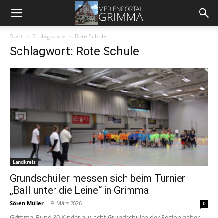
Start
Schlagworte
Rote Schule
Schlagwort: Rote Schule
Landkreis
Grundschüler messen sich beim Turnier
„Ball unter die Leine“ in Grimma
Sören Müller
-
9. März 2026
0
Grimma. Rund 80 Kinder aus acht Grundschulen der Region haben