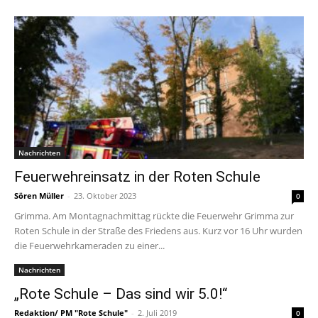
Nachrichten
Feuerwehreinsatz in der Roten Schule
Sören Müller
-
23. Oktober 2023
0
Grimma. Am Montagnachmittag rückte die Feuerwehr Grimma zur
Roten Schule in der Straße des Friedens aus. Kurz vor 16 Uhr wurden
die Feuerwehrkameraden zu einer...
Nachrichten
„Rote Schule – Das sind wir 5.0!“
Redaktion/ PM "Rote Schule"
-
2. Juli 2019
0