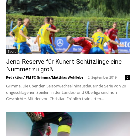
Sport
Jena-Reserve für Kunert-Schützlinge eine
Nummer zu groß
Redaktion/ PM FC Grimma/Matthias Wohllebe
-
2. September 2019
0
Grimma. Die über den Saisonwechsel hinausdauernde Serie von 20
ungeschlagenen Spielen in der Landes- und Oberliga sind nun
Geschichte. Mit der von Christian Fröhlich trainierten...