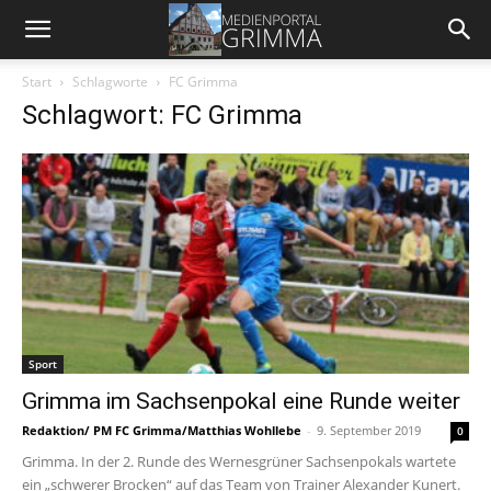
Start
Schlagworte
FC Grimma
Schlagwort: FC Grimma
Sport
Grimma im Sachsenpokal eine Runde weiter
Redaktion/ PM FC Grimma/Matthias Wohllebe
-
9. September 2019
0
Grimma. In der 2. Runde des Wernesgrüner Sachsenpokals wartete
ein „schwerer Brocken“ auf das Team von Trainer Alexander Kunert.