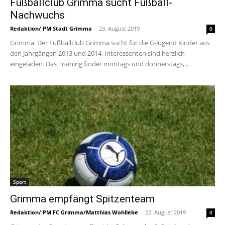
Fußballclub Grimma sucht Fußball-
Nachwuchs
Redaktion/ PM Stadt Grimma
-
23. August 2019
0
Grimma. Der Fußballclub Grimma sucht für die G-Jugend Kinder aus
den Jahrgängen 2013 und 2014. Interessenten sind herzlich
eingeladen. Das Training findet montags und donnerstags,...
Sport
Grimma empfängt Spitzenteam
Redaktion/ PM FC Grimma/Matthias Wohllebe
-
22. August 2019
0