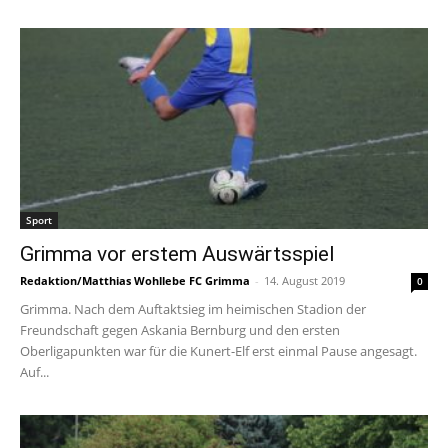
Sport
Grimma vor erstem Auswärtsspiel
Redaktion/Matthias Wohllebe FC Grimma
-
14. August 2019
0
Grimma. Nach dem Auftaktsieg im heimischen Stadion der
Freundschaft gegen Askania Bernburg und den ersten
Oberligapunkten war für die Kunert-Elf erst einmal Pause angesagt.
Auf...