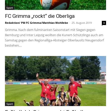
Sport
FC Grimma „rockt“ die Oberliga
Redaktion/ PM FC Grimma/Matthias Wohllebe
-
25. August 2019
0
Grimma. Nach dem fulminanten Saisonstart mit Siegen gegen
Bernburg und Inter Leipzig wollten die Kunert-Schützlinge auch am
Samstag gegen den Regionalliga-Absteiger Oberlausitz Neugersdorf
bestehen,...
Sport