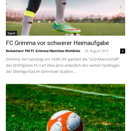
Sport
FC Grimma vor schwerer Heimaufgabe
Redaktion/ PM FC Grimma/Matthias Wohllebe
-
29. August 2019
0
Grimma. Am Samstag um 14:00 Uhr gastiert die "U23-Mannschaft"
des Drittligisten FC Carl Zeiss Jena anlässlich des vierten Spieltages
der Oberliga-Süd im Grimmaer Stadion...