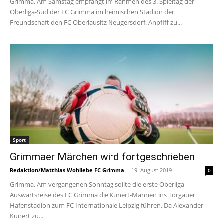
Grimma. Am Samstag empfängt im Rahmen des 3. Spieltag der
Oberliga-Süd der FC Grimma im heimischen Stadion der
Freundschaft den FC Oberlausitz Neugersdorf. Anpfiff zu...
Sport
Grimmaer Märchen wird fortgeschrieben
Redaktion/Matthias Wohllebe FC Grimma
-
19. August 2019
0
Grimma. Am vergangenen Sonntag sollte die erste Oberliga-
Auswärtsreise des FC Grimma die Kunert-Mannen ins Torgauer
Hafenstadion zum FC Internationale Leipzig führen. Da Alexander
Kunert zu...