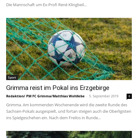
Die Mannschaft um Ex-Profi René Klingbeil...
Sport
Grimma reist im Pokal ins Erzgebirge
Redaktion/ PM FC Grimma/Matthias Wohllebe
-
5. September 2019
0
Grimma. Am kommenden Wochenende wird die zweite Runde des
Sachsen-Pokals ausgespielt, und fortan steigen auch die Oberligisten
ins Spielgeschehen ein. Nach dem Freilos in Runde...