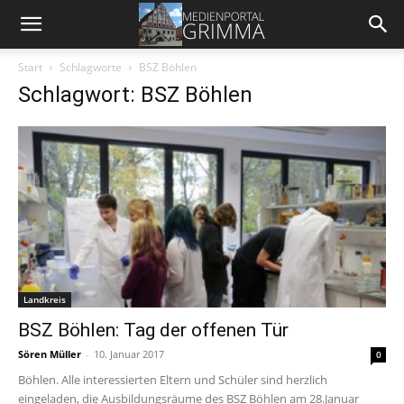
Start
Schlagworte
BSZ Böhlen
Schlagwort: BSZ Böhlen
Landkreis
BSZ Böhlen: Tag der offenen Tür
Sören Müller
-
10. Januar 2017
0
Böhlen. Alle interessierten Eltern und Schüler sind herzlich
eingeladen, die Ausbildungsräume des BSZ Böhlen am 28.Januar