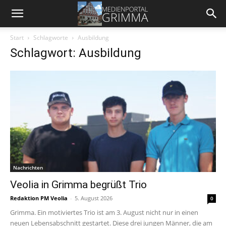
Start
Schlagworte
Ausbildung
Schlagwort: Ausbildung
Nachrichten
Veolia in Grimma begrüßt Trio
Redaktion PM Veolia
-
5. August 2026
0
Grimma. Ein motiviertes Trio ist am 3. August nicht nur in einen
neuen Lebensabschnitt gestartet. Diese drei jungen Männer, die am