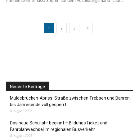
Pandemie hinterlässt Spuren auf dem Ausbildungsmarkt. Laut...
1
2
3
Neueste Beiträge
Muldebrücken-Abriss: Straße zwischen Trebsen und Bahren
bis Jahresende voll gesperrt
8. August 2026
Das neue Schuljahr beginnt – BildungsTicket und
Fahrplanwechsel im regionalen Busverkehr
8. August 2026