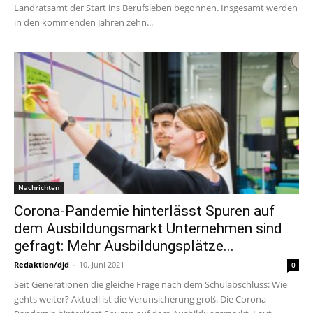
Landratsamt der Start ins Berufsleben begonnen. Insgesamt werden
in den kommenden Jahren zehn...
Nachrichten
Corona-Pandemie hinterlässt Spuren auf
dem Ausbildungsmarkt Unternehmen sind
gefragt: Mehr Ausbildungsplätze...
Redaktion/djd
-
10. Juni 2021
0
Seit Generationen die gleiche Frage nach dem Schulabschluss: Wie
gehts weiter? Aktuell ist die Verunsicherung groß. Die Corona-