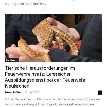
Montag beim traditionellen...
Landkreis
Tierische Herausforderungen im
Feuerwehreinsatz: Lehrreicher
Ausbildungsdienst bei der Feuerwehr
Neukirchen
Sören Müller
-
3. Juni 2026
0
Borna/Neukirchen. Im Mai stand bei der Feuerwehr Neukirchen ein
besonderes und zugleich wichtiges Ausbildungsthema auf dem