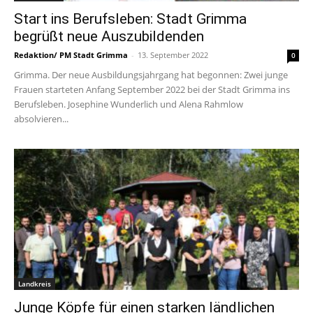
Start ins Berufsleben: Stadt Grimma
begrüßt neue Auszubildenden
Redaktion/ PM Stadt Grimma
-
13. September 2022
0
Grimma. Der neue Ausbildungsjahrgang hat begonnen: Zwei junge
Frauen starteten Anfang September 2022 bei der Stadt Grimma ins
Berufsleben. Josephine Wunderlich und Alena Rahmlow
absolvieren...
Landkreis
Junge Köpfe für einen starken ländlichen