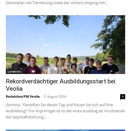
Dienstplan: die Tierrettung sowie der sichere Umgang mit...
Landkreis
Rekordverdächtiger Ausbildungsstart bei
Veolia
Redaktion/PM Veolia
-
3. August 2024
0
Grimma. "Genießen Sie diesen Tag und freuen Sie sich auf Ihre
Ausbildung!" Für Anja Krüger ist es der erste Azubitag als Vorsitzende
der Geschäftsführung...