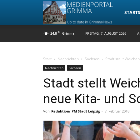
Medienpo
STARTS
C
24.8
FREITAG, 7. AUGUST 2026
A
Grimma
Grimma
Start
Nachrichten
Sachsen
Stadt stellt Weiche
Nachrichten
Sachsen
Stadt stellt Wei
neue Kita- und S
Von
Redaktion/ PM Stadt Leipzig
-
7. Februar 2018