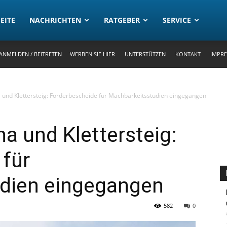
rtal
EITE
NACHRICHTEN
RATGEBER
SERVICE
ANMELDEN / BEITRETEN
WERBEN SIE HIER
UNTERSTÜTZEN
KONTAKT
IMPR
 und Klettersteig: Förderbescheide für Machbarkeitsstudien eingegangen
a und Klettersteig:
 für
dien eingegangen
582
0