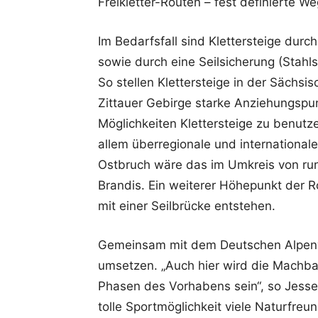
Freikletter-Routen – fest definierte W
Im Bedarfsfall sind Klettersteige durch 
sowie durch eine Seilsicherung (Stahls
So stellen Klettersteige in der Sächs
Zittauer Gebirge starke Anziehungspu
Möglichkeiten Klettersteige zu benutz
allem überregionale und international
Ostbruch wäre das im Umkreis von run
Brandis. Ein weiterer Höhepunkt der 
mit einer Seilbrücke entstehen.
Gemeinsam mit dem Deutschen Alpenve
umsetzen. „Auch hier wird die Machbark
Phasen des Vorhabens sein“, so Jesse 
tolle Sportmöglichkeit viele Naturfre