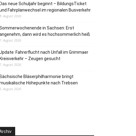
Das neue Schuljahr beginnt – BildungsTicket
und Fahrplanwechsel im regionalen Busverkehr
8. August 2026
Sommerwochenende in Sachsen: Erst
angenehm, dann wird es hochsommerlich heiß
7. August 2026
Update: Fahrerflucht nach Unfall im Grimmaer
Kreisverkehr – Zeugen gesucht
7. August 2026
Sächsische Bläserphilharmonie bringt
musikalische Höhepunkte nach Trebsen
6. August 2026
Archiv