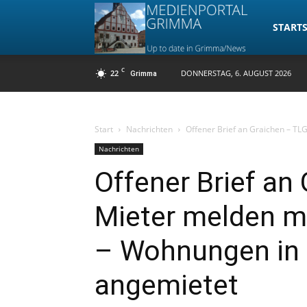
Medienpo
STARTS
C
22
DONNERSTAG, 6. AUGUST 2026
Grimma
Grimma
Start
Nachrichten
Offener Brief an Graichen – TL
Nachrichten
Offener Brief an
Mieter melden m
– Wohnungen in
angemietet