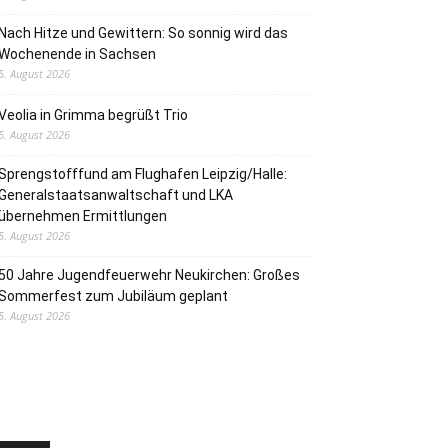
Nach Hitze und Gewittern: So sonnig wird das
Wochenende in Sachsen
5. August 2026
Veolia in Grimma begrüßt Trio
5. August 2026
Sprengstofffund am Flughafen Leipzig/Halle:
Generalstaatsanwaltschaft und LKA
übernehmen Ermittlungen
5. August 2026
50 Jahre Jugendfeuerwehr Neukirchen: Großes
Sommerfest zum Jubiläum geplant
5. August 2026