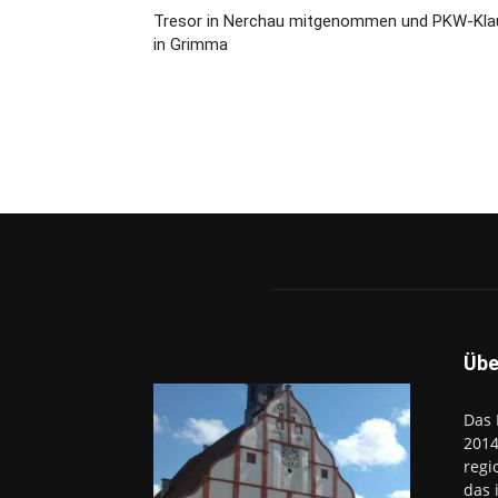
Tresor in Nerchau mitgenommen und PKW-Kla
in Grimma
Übe
Das 
2014
regi
das 