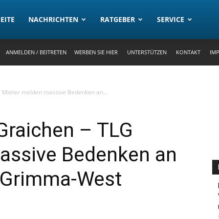
rtal
EITE
NACHRICHTEN
RATGEBER
SERVICE
ANMELDEN / BEITRETEN
WERBEN SIE HIER
UNTERSTÜTZEN
KONTAKT
IM
G Mieter melden massive Bedenken an...
 Graichen – TLG
assive Bedenken an
 Grimma-West