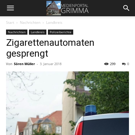
Start
Nachrichten
Landkreis
Nachrichten
Landkreis
Polizeiberichte
Zigarettenautomaten
gesprengt
Von
Sören Müller
-
3. Januar 2018
299
0