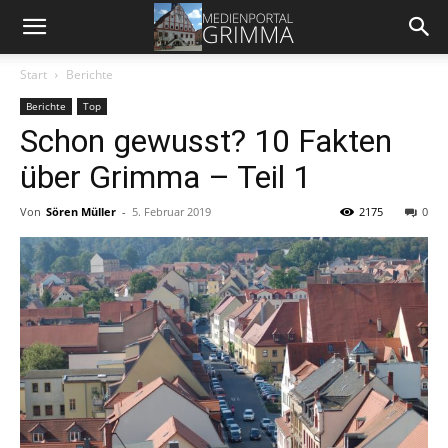
Start
Berichte
Berichte
Top
Schon gewusst? 10 Fakten
über Grimma – Teil 1
Von
Sören Müller
-
5. Februar 2019
2175
0