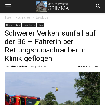
Start
Nachrichten
Landkreis
Nachrichten
Landkreis
Top
Schwerer Verkehrsunfall auf
der B6 – Fahrerin per
Rettungshubschrauber in
Klinik geflogen
Von
Sören Müller
-
30. Juni 2026
14478
0