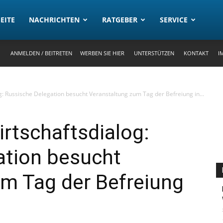
rtal
EITE
NACHRICHTEN
RATGEBER
SERVICE
ANMELDEN / BEITRETEN
WERBEN SIE HIER
UNTERSTÜTZEN
KONTAKT
I
: Russische Delegation besucht Veranstaltung zum Tag der Befreiung in...
rtschaftsdialog:
ation besucht
um Tag der Befreiung