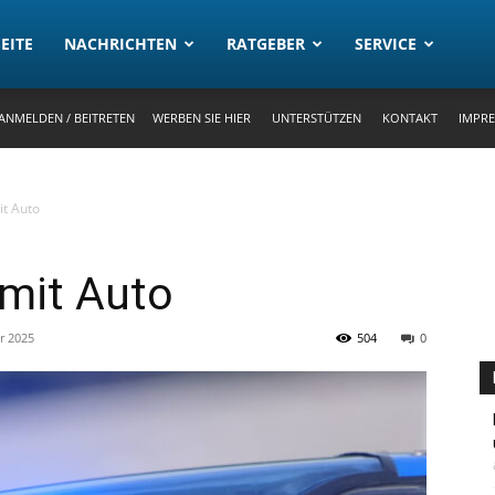
rtal
EITE
NACHRICHTEN
RATGEBER
SERVICE
ANMELDEN / BEITRETEN
WERBEN SIE HIER
UNTERSTÜTZEN
KONTAKT
IMPR
it Auto
 mit Auto
r 2025
504
0