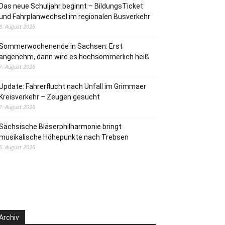
Das neue Schuljahr beginnt – BildungsTicket
und Fahrplanwechsel im regionalen Busverkehr
8. August 2026
Sommerwochenende in Sachsen: Erst
angenehm, dann wird es hochsommerlich heiß
7. August 2026
Update: Fahrerflucht nach Unfall im Grimmaer
Kreisverkehr – Zeugen gesucht
7. August 2026
Sächsische Bläserphilharmonie bringt
musikalische Höhepunkte nach Trebsen
6. August 2026
Archiv