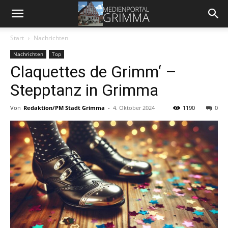
Start
Nachrichten
Nachrichten
Top
Claquettes de Grimm‘ –
Stepptanz in Grimma
Von
Redaktion/PM Stadt Grimma
-
4. Oktober 2024
1190
0