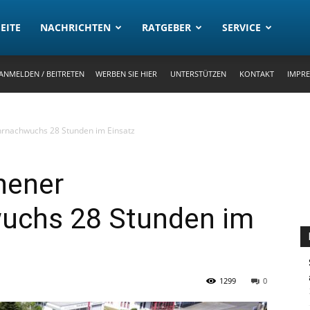
rtal
EITE
NACHRICHTEN
RATGEBER
SERVICE
ANMELDEN / BEITRETEN
WERBEN SIE HIER
UNTERSTÜTZEN
KONTAKT
IMPR
rnachwuchs 28 Stunden im Einsatz
hener
uchs 28 Stunden im
1299
0