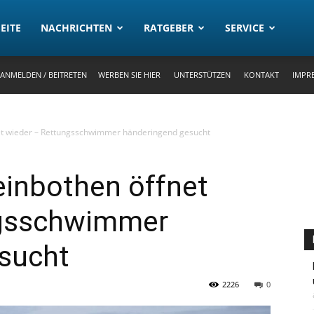
rtal
EITE
NACHRICHTEN
RATGEBER
SERVICE
ANMELDEN / BEITRETEN
WERBEN SIE HIER
UNTERSTÜTZEN
KONTAKT
IMPR
et wieder – Rettungsschwimmer händeringend gesucht
einbothen öffnet
ngsschwimmer
sucht
2226
0