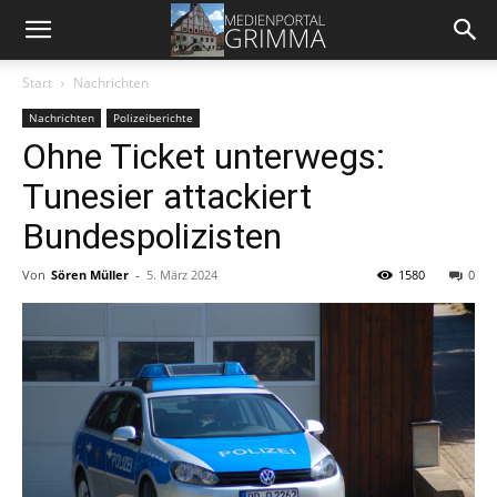
Start
Nachrichten
Nachrichten
Polizeiberichte
Ohne Ticket unterwegs:
Tunesier attackiert
Bundespolizisten
Von
Sören Müller
-
5. März 2024
1580
0