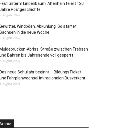
Fest unterm Lindenbaum: Altenhain feiert 120
Jahre Postgeschichte
9. August 2026
Gewitter, Windböen, Abkühlung: So startet
Sachsen in die neue Woche
9. August 2026
Muldebrücken-Abriss: Straße zwischen Trebsen
und Bahren bis Jahresende voll gesperrt
8. August 2026
Das neue Schuljahr beginnt – BildungsTicket
und Fahrplanwechsel im regionalen Busverkehr
8. August 2026
Archiv