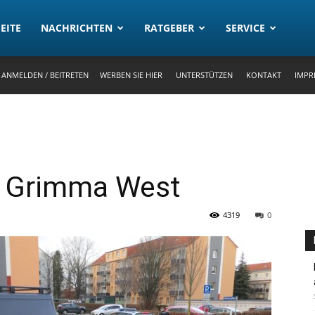
rtal
EITE
NACHRICHTEN
RATGEBER
SERVICE
ANMELDEN / BEITRETEN
WERBEN SIE HIER
UNTERSTÜTZEN
KONTAKT
IMPR
in Grimma West
4319
0