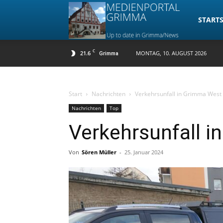
Medienpo
STARTS
C
21.6
MONTAG, 10. AUGUST 2026
Grimma
Grimma
Start
Nachrichten
Verkehrsunfall in Grimma West
Nachrichten
Top
Verkehrsunfall 
Von
Sören Müller
-
25. Januar 2024