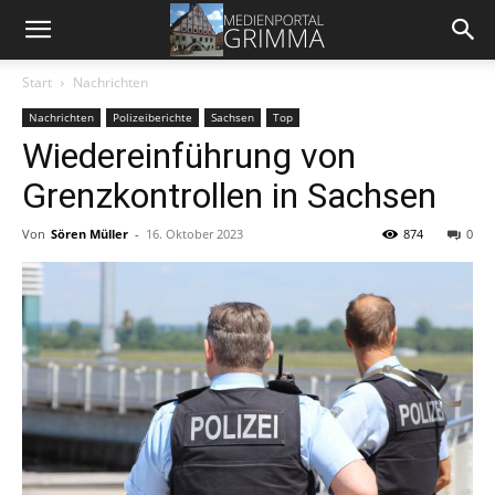
Start
Nachrichten
Nachrichten
Polizeiberichte
Sachsen
Top
Wiedereinführung von
Grenzkontrollen in Sachsen
Von
Sören Müller
-
16. Oktober 2023
874
0