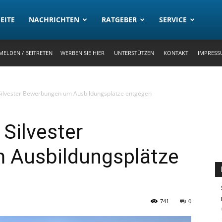
rtal
EITE
NACHRICHTEN
RATGEBER
SERVICE
MELDEN / BEITRETEN
WERBEN SIE HIER
UNTERSTÜTZEN
KONTAKT
IMPRESS
ilvester Bewerbungen um Ausbildungsplätze entgegen
Silvester
 Ausbildungsplätze
741
0