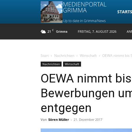
Medienpo
STARTS
C
21
FREITAG, 7. AUGUST 2026
AN
Grimma
Grimma
Start
Nachrichten
Wirtschaft
OEWA nimmt bis S
Nachrichten
Wirtschaft
OEWA nimmt bis 
Bewerbungen um
entgegen
Von
Sören Müller
-
21. Dezember 2017