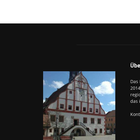
Übe
Das 
2014
regi
das 
Kont