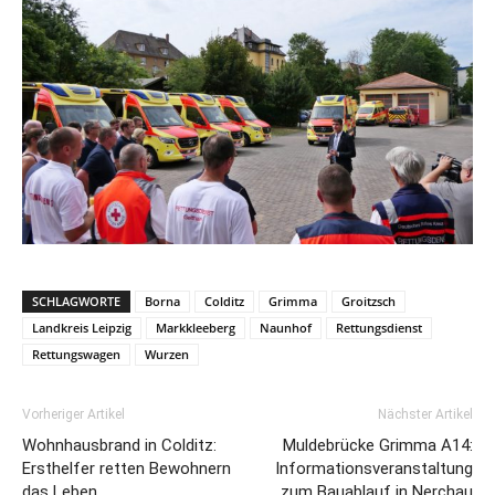
SCHLAGWORTE
Borna
Colditz
Grimma
Groitzsch
Landkreis Leipzig
Markkleeberg
Naunhof
Rettungsdienst
Rettungswagen
Wurzen
Vorheriger Artikel
Nächster Artikel
Wohnhausbrand in Colditz:
Muldebrücke Grimma A14:
Ersthelfer retten Bewohnern
Informationsveranstaltung
das Leben
zum Bauablauf in Nerchau