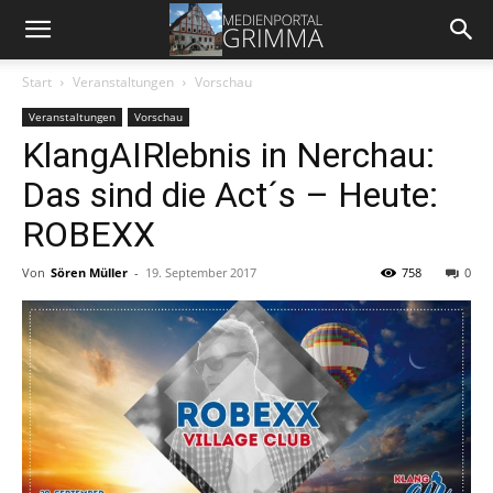
Start
Veranstaltungen
Vorschau
Veranstaltungen
Vorschau
KlangAIRlebnis in Nerchau:
Das sind die Act´s – Heute:
ROBEXX
Von
Sören Müller
-
19. September 2017
758
0