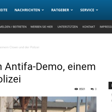
rtal
EITE
NACHRICHTEN
RATGEBER
SERVICE
MELDEN / BEITRETEN
WERBEN SIE HIER
UNTERSTÜTZEN
KONTAKT
IMPRESS
einem Clown und der Polizei
 Antifa-Demo, einem
lizei
8501
0