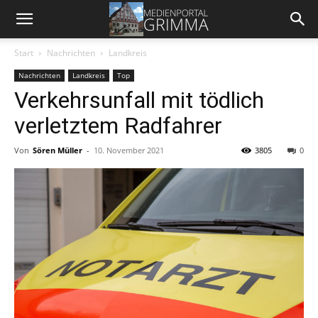
Start
Nachrichten
Landkreis
Nachrichten
Landkreis
Top
Verkehrsunfall mit tödlich
verletztem Radfahrer
Von
Sören Müller
-
10. November 2021
3805
0