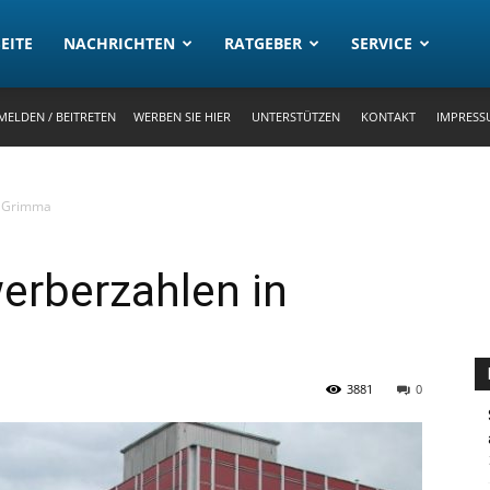
rtal
EITE
NACHRICHTEN
RATGEBER
SERVICE
MELDEN / BEITRETEN
WERBEN SIE HIER
UNTERSTÜTZEN
KONTAKT
IMPRESS
n Grimma
erberzahlen in
3881
0