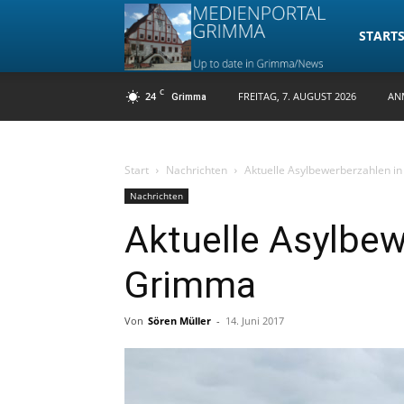
Medienpo
STARTS
C
24
FREITAG, 7. AUGUST 2026
AN
Grimma
Grimma
Start
Nachrichten
Aktuelle Asylbewerberzahlen i
Nachrichten
Aktuelle Asylbew
Grimma
Von
Sören Müller
-
14. Juni 2017