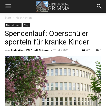
Start
Nachrichten
Nachrichten
Top
Spendenlauf: Oberschüler
sporteln für kranke Kinder
Von
Redaktion/ PM Stadt Grimma
-
28. Mai 2021
631
0