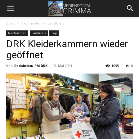
Start
Nachrichten
Landkreis
Nachrichten
Landkreis
Top
DRK Kleiderkammern wieder
geöffnet
Von
Redaktion/ PM DRK
-
28. Mai 2021
1095
0