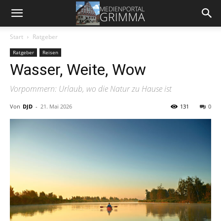
Start
Ratgeber
Ratgeber
Reisen
Wasser, Weite, Wow
Vorpommern: Urlaub, wo die Natur zu Hause ist
Von
DJD
-
21. Mai 2026
131
0