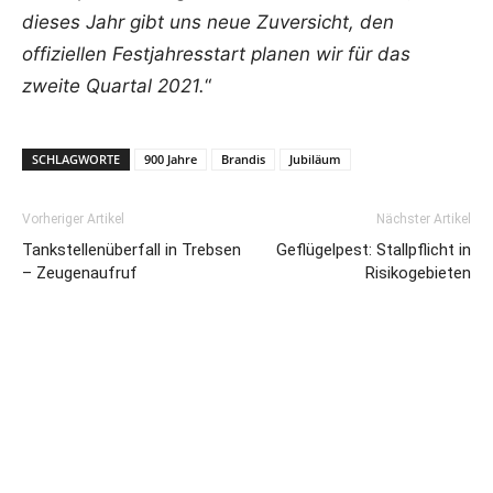
dieses Jahr gibt uns neue Zuversicht, den
offiziellen Festjahresstart planen wir für das
zweite Quartal 2021.
“
SCHLAGWORTE
900 Jahre
Brandis
Jubiläum
Vorheriger Artikel
Nächster Artikel
Tankstellenüberfall in Trebsen
Geflügelpest: Stallpflicht in
– Zeugenaufruf
Risikogebieten