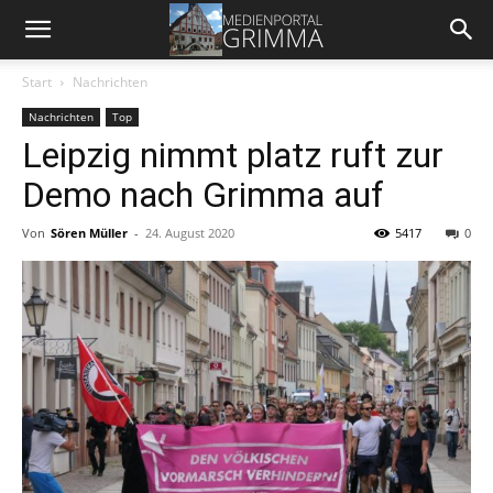
Start
Nachrichten
Nachrichten
Top
Leipzig nimmt platz ruft zur
Demo nach Grimma auf
Von
Sören Müller
-
24. August 2020
5417
0