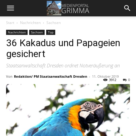
Start
Nachrichten
Sachsen
Nachrichten
Sachsen
Top
36 Kakadus und Papageien
gesichert
Staatsanwaltschaft Dresden ordnet Notveräußerung an
Von
Redaktion/ PM Staatsanwaltschaft Dresden
-
11. Oktober 2019
3912
0