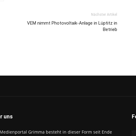
Nächster Artikel
VEM nimmt Photovoltaik-Anlage in Lüptitz in
Betrieb
r uns
F
Medienportal Grimma besteht in dieser Form seit Ende