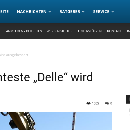
rtal
EITE
NACHRICHTEN
RATGEBER
SERVICE
ANMELDEN / BEITRETEN
WERBEN SIE HIER
UNTERSTÜTZEN
KONTAKT
I
ird ausgebessert
este „Delle“ wird
1355
0